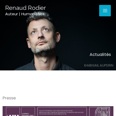
Aller
Mai
Renaud Rodier
au
contenu
Auteur | Humanitaire
Men
Actualités
©ABIGAIL AUPERIN
Presse