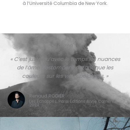
à l’Université Columbia de New York.
Lauren :
« C’est juste qu’avec le temps les nuances
de l’âme s’estompent autant que les
couleurs sur les vieux polaroids. »
Renaud RODIER
Les Échappés, Paris, Éditions Anne Carrière,
2024