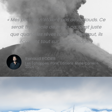
Kip :
« Mes parents n’étaient pas des salauds. Ce
serait trop facile de croire ça. C’est juste
que quand les rêves tombent de haut, ils
écrasent tout sur leur passage. »
Renaud RODIER
Les Échappés, Paris, Éditions Anne Carrière,
2024