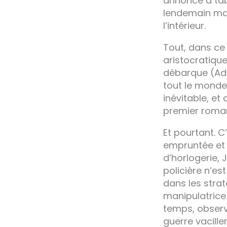
annonce à tabl
lendemain mat
l’intérieur.
Tout, dans ce 
aristocratique
débarque (Ada
tout le monde
inévitable, et
premier roman
Et pourtant. C
empruntée et c
d’horlogerie, 
policière n’e
dans les strat
manipulatrice
temps, observe
guerre vacill