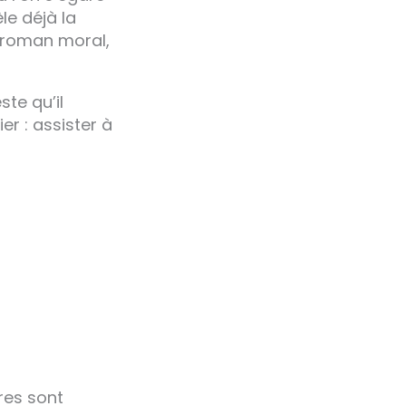
le déjà la
e roman moral,
te qu’il
er : assister à
res sont