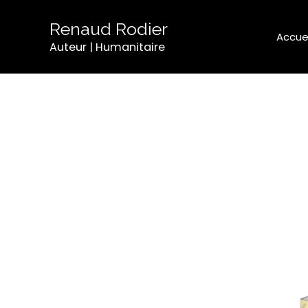
Aller
au
Renaud Rodier
Accuei
contenu
Auteur | Humanitaire