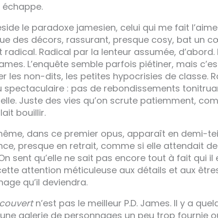
i échappe.
éside le paradoxe jamesien, celui qui me fait l’aimer
ique des décors, rassurant, presque cosy, bat un c
radical. Radical par la lenteur assumée, d’abord. 
ames. L’enquête semble parfois piétiner, mais c’e
rer les non-dits, les petites hypocrisies de classe. 
du spectaculaire : pas de rebondissements tonitrua
icielle. Juste des vies qu’on scrute patiemment, c
ait bouillir.
-même, dans ce premier opus, apparaît en demi-tei
ce, presque en retrait, comme si elle attendait de v
 On sent qu’elle ne sait pas encore tout à fait qui il
ette attention méticuleuse aux détails et aux être
age qu’il deviendra.
 couvert
n’est pas le meilleur P.D. James. Il y a que
une galerie de personnages un peu trop fournie où