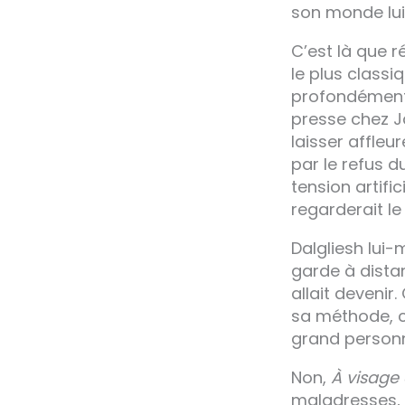
son monde lu
C’est là que r
le plus class
profondément 
presse chez J
laisser affleu
par le refus 
tension artif
regarderait le l
Dalgliesh lui
garde à distan
allait devenir.
sa méthode, c
grand personn
Non,
À visage
maladresses, 