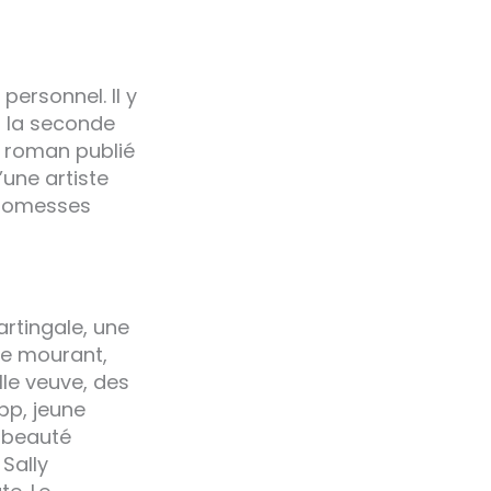
personnel. Il y
 à la seconde
r roman publié
’une artiste
 promesses
artingale, une
re mourant,
lle veuve, des
upp, jeune
a beauté
 Sally