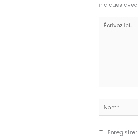
indiqués ave
Écrivez
ici…
Nom*
Enregistre