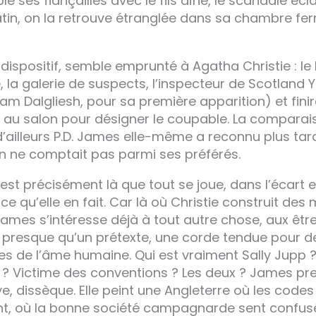
e ses fiançailles avec le fils aîné, le scandale écla
in, on la retrouve étranglée dans sa chambre fe
dispositif, semble emprunté à Agatha Christie : le 
, la galerie de suspects, l’inspecteur de Scotland 
m Dalgliesh, pour sa première apparition) et finir
 au salon pour désigner le coupable. La comparai
 d’ailleurs P.D. James elle-même a reconnu plus ta
 ne comptait pas parmi ses préférés.
’est précisément là que tout se joue, dans l’écart 
e qu’elle en fait. Car là où Christie construit de
James s’intéresse déjà à tout autre chose, aux êtres
st presque qu’un prétexte, une corde tendue pour 
es de l’âme humaine. Qui est vraiment Sally Jupp ?
 ? Victime des conventions ? Les deux ? James pr
, dissèque. Elle peint une Angleterre où les codes
ent, où la bonne société campagnarde sent confu