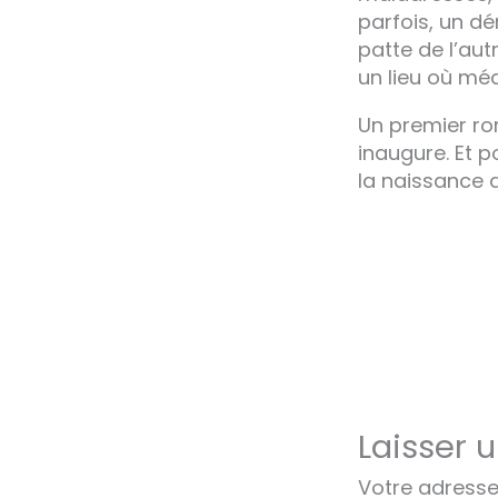
parfois, un dé
patte de l’aut
un lieu où médit
Un premier ro
inaugure. Et p
la naissance d
Laisser 
Votre adresse