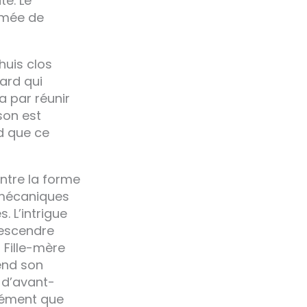
te. Le
rmée de
huis clos
Yard qui
a par réunir
son est
rd que ce
entre la forme
s mécaniques
. L’intrigue
descendre
 Fille-mère
end son
 d’avant-
sément que