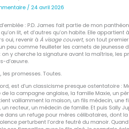
ommentaire
/
24 avril 2026
 d’emblée : P.D. James fait partie de mon panthéon 
qu’on lit, et d’autres qu’on habite. Elle appartient
rs oui, revenir à
À visage couvert
, son tout premie
 un peu comme feuilleter les carnets de jeunesse d
: on y cherche la signature avant la maîtrise, les
fs-d’œuvre.
là, les promesses. Toutes.
ord, est d’un classicisme presque ostentatoire : M
 de la campagne anglaise, la famille Maxie, un pè
ient vaillamment la maison, un fils médecin, une fi
r, un recteur, un médecin de famille. Et puis Sally J
e dans un refuge pour mères célibataires, dont l
nsolence perturbent l’ordre feutré du manoir. Quand