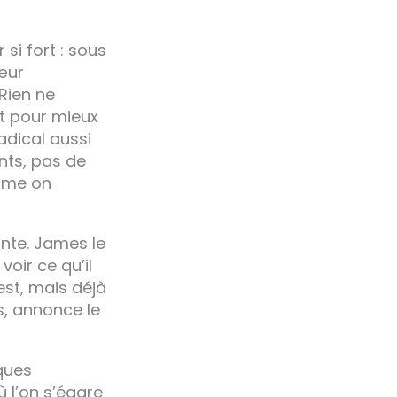
 si fort : sous
œur
Rien ne
st pour mieux
Radical aussi
nts, pas de
omme on
nte. James le
oir ce qu’il
 est, mais déjà
s, annonce le
lques
 l’on s’égare