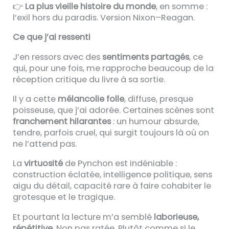
👉
La plus vieille histoire du monde
, en somme :
l’exil hors du paradis. Version Nixon–Reagan.
Ce que j’ai ressenti
J’en ressors avec des
sentiments partagés
, ce
qui, pour une fois, me rapproche beaucoup de la
réception critique du livre à sa sortie.
Il y a cette
mélancolie folle
, diffuse, presque
poisseuse, que j’ai adorée. Certaines scènes sont
franchement hilarantes
: un humour absurde,
tendre, parfois cruel, qui surgit toujours là où on
ne l’attend pas.
La
virtuosité
de Pynchon est indéniable :
construction éclatée, intelligence politique, sens
aigu du détail, capacité rare à faire cohabiter le
grotesque et le tragique.
Et pourtant la lecture m’a semblé
laborieuse,
répétitive
. Non pas ratée. Plutôt comme si le