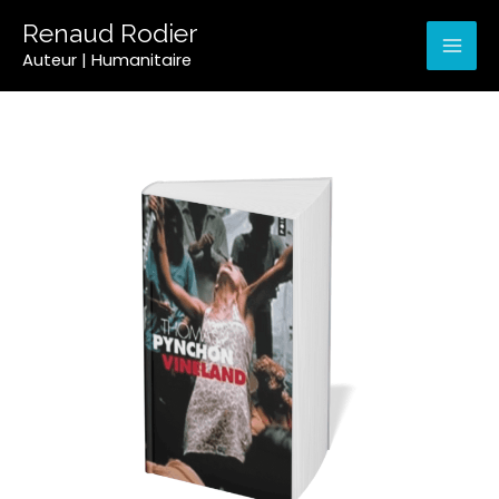
Aller
Mai
Renaud Rodier
au
contenu
Auteur | Humanitaire
Men